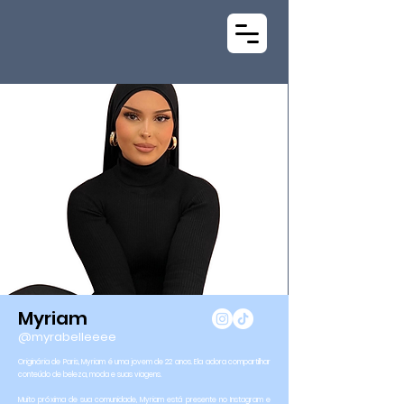
Myriam
@myrabelleeee
Originária de Paris, Myriam é uma jovem de 22 anos. Ela adora compartilhar
conteúdo de beleza, moda e suas viagens.
Muito próxima de sua comunidade, Myriam está presente no Instagram e