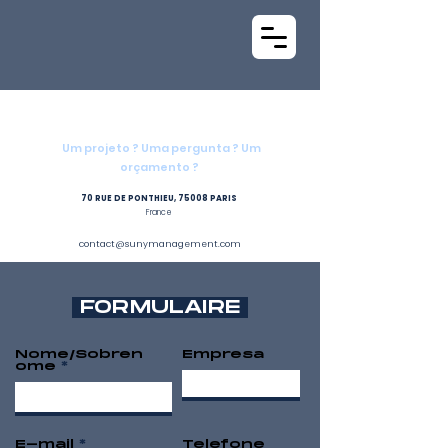
Contato
Um projeto ? Uma pergunta ? Um
orçamento ?
70 RUE DE PONTHIEU, 75008 PARIS
France
(+33)
6 14 88 28 49
contact@sunymanagement.com
FORMULAIRE
Nome/Sobren
Empresa
ome
E-mail
Telefone