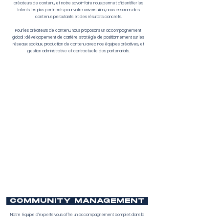
créateurs de contenu, et notre savoir-faire nous permet d’identifier les
talents les plus pertinents pour votre univers. Ainsi, nous assurons des
contenus percutants et des résultats concrets.
Pour les créateurs de contenu, nous proposons un accompagnement
global : développement de carrière, stratégie de positionnement sur les
réseaux sociaux, production de contenu avec nos équipes créatives, et
gestion administrative et contractuelle des partenariats.
COMMUNITY MANAGEMENT
Notre équipe d'experts vous offre un accompagnement complet dans la