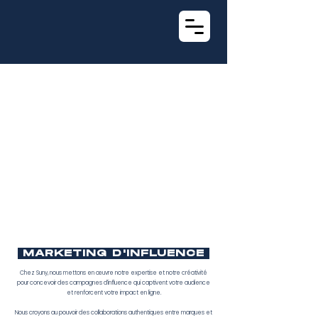
MARKETING D'INFLUENCE
Chez Suny, nous mettons en œuvre notre expertise et notre créativité
pour concevoir des campagnes d'influence qui captivent votre audience
et renforcent votre impact en ligne.
Nous croyons au pouvoir des collaborations authentiques entre marques et