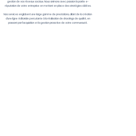
gestion de vos réseaux sociaux. Nous animons avec passion la partie e-
réputation de votre entreprise en mettant en place des stratégies ciblées.
Nos services englobent une large gamme de prestations, allant de la création
d'une ligne éditoriale percutante à la réalisation de shootings de qualité, en
passant par l'acquisition et la gestion proactive de votre communauté.
POLE PRODUCTION
Passionnés par l'art de raconter des histoires visuelles, nous avons à cœur de
donner vie à vos idées, en conjuguant expertise technique et créativité
débordante.